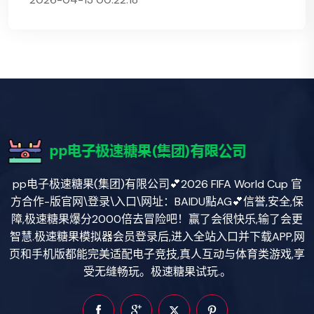
pp电子极速糖果(集团)有限公司💕2026 FIFA World Cup 官
方合作-版官网\登录\入口\网址：BAIDU點AG💕信誉,安全,保
障,极速糖果爆分2000倍去冒险吧！赢了会很快乐,输了会更
智慧.极速糖果模拟器会员登录后,进入全站入口并下载APP,网
页和手机版都能完美适配电子竞技,真人互动与体育类游戏,享
受无缝畅玩。极速糖果试玩.。