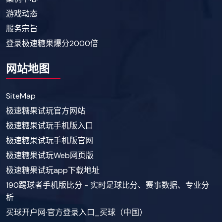
游戏动态
服务宗旨
登录极速糖果爆分2000倍
网站地图
SiteMap
极速糖果试玩官方网站
极速糖果试玩手机版入口
极速糖果试玩手机版官网
极速糖果试玩Web网页版
极速糖果试玩app下载地址
190踢球者手机版比分 - 实时足球比分、赛事数据、专业分
析
买球开户网·官方登录入口_买球（中国）