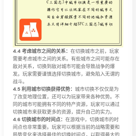
4.4 考虑城市之间的关系：
在切换城市之前，玩家
需要考虑城市之间的关系。有些城市之间可能存在
敌对关系，切换到敌对城市可能会导致战争的爆
发。玩家需要谨慎选择切换城市，避免陷入无谓的
战斗。
4.5 利用城市切换获得优势：
城市切换不仅仅是为
了改变地理位置，还可以为玩家带来各种优势。不
同的城市可能拥有不同的特产资源，玩家可以通过
切换城市来获取更多的资源，提升自己的实力。
4.6 切换城市的时间点：
在游戏中，切换城市的时
间点也非常重要。玩家可以根据当前的战略需要和
局势变化来选择最佳的切换时间点，以取得最大的