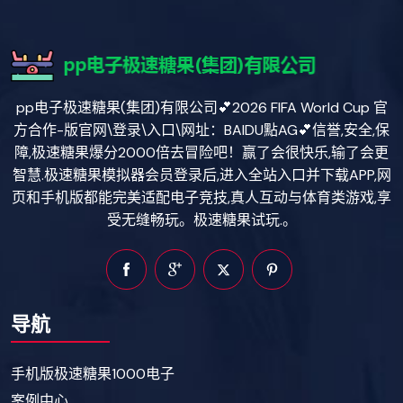
pp电子极速糖果(集团)有限公司💕2026 FIFA World Cup 官
方合作-版官网\登录\入口\网址：BAIDU點AG💕信誉,安全,保
障,极速糖果爆分2000倍去冒险吧！赢了会很快乐,输了会更
智慧.极速糖果模拟器会员登录后,进入全站入口并下载APP,网
页和手机版都能完美适配电子竞技,真人互动与体育类游戏,享
受无缝畅玩。极速糖果试玩.。
导航
手机版极速糖果1000电子
案例中心