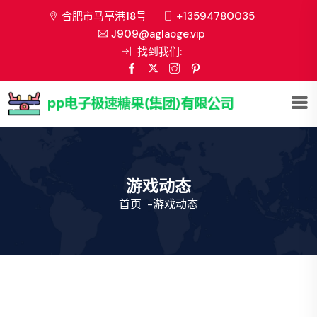
合肥市马亭港18号
+13594780035
J909@aglaoge.vip
找到我们:
游戏动态
首页
-
游戏动态