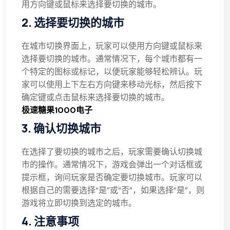
用方向键或鼠标来选择要切换的城市。
2. 选择要切换的城市
在城市切换界面上，玩家可以使用方向键或鼠标来
选择要切换的城市。通常情况下，每个城市都有一
个特定的图标或标记，以便玩家能够轻松辨认。玩
家可以使用上下左右方向键来移动光标，然后按下
确定键或点击鼠标来选择要切换的城市。
极速糖果1000电子
3. 确认切换城市
在选择了要切换的城市之后，玩家需要确认切换城
市的操作。通常情况下，游戏会弹出一个对话框或
提示框，询问玩家是否确定要切换城市。玩家可以
根据自己的需要选择“是”或“否”，如果选择“是”，则
游戏将立即切换到选定的城市。
4. 注意事项